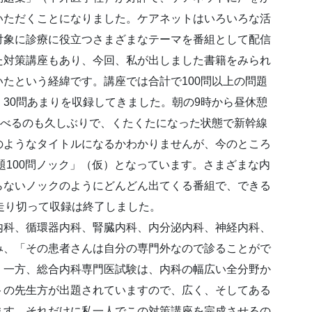
いただくことになりました。ケアネットはいろいろな活
対象に診療に役立つさまざまなテーマを番組として配信
た対策講座もあり、今回、私が出しました書籍をみられ
たという経緯です。講座では合計で100問以上の問題
30問あまりを収録してきました。朝の9時から昼休憩
ゃべるのも久しぶりで、くたくたになった状態で新幹線
のようなタイトルになるかわかりませんが、今のところ
題100問ノック」（仮）となっています。さまざまな内
らないノックのようにどんどん出てくる番組で、できる
走り切って収録は終了しました。
内科、循環器内科、腎臓内科、内分泌内科、神経内科、
み、「その患者さんは自分の専門外なので診ることがで
。一方、総合内科専門医試験は、内科の幅広い全分野か
トの先生方が出題されていますので、広く、そしてある
ます。それだけに私一人でこの対策講座を完成させるの