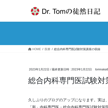
コ
ナ
ン
ビ
テ
ゲ
ン
ー
ツ
シ
へ
ョ
ス
ン
キ
に
ッ
移
HOME
医療
総合内科専門医試験対策講座の収録
プ
動
2023年1月22日
/ 最終更新日時 :
2023年1月22日
tomnaka
総合内科専門医試験対
久しぶりのブログのアップになります。実は
「新」内科専門医・総合内科専門医試験対策