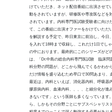
けていただき、ネット配信番組に出演させて
動をされていますが、研修医や専攻医などを
されています。内科専門医試験受験者に向け
て、この番組に出演オファーをかけていただい
を解説する予定で、昨日東京に前泊し、今日、
を入れて18時まで収録し、これだけ1日でし
の中におります。最終的にこのシリーズがど
は、「Dr.中島の総合内科専門医試験 臨床問
科分野の問題が、どこから飛んでくるかわか
だけ情報を盛り込むため早口で30問あまり、
最近は、内科といえば、消化器内科、呼吸器
膠原病内科、血液内科、、、、と細分化が進
きないです」という医師も多くなっています
ら、しかもその分野ごとにサブスペシャリス
程度までつっこんで深く勉強する必要があり