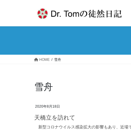
コ
ナ
ン
ビ
テ
ゲ
ン
ー
ツ
シ
へ
ョ
ス
ン
キ
に
ッ
移
HOME
雪舟
プ
動
雪舟
2020年8月18日
天橋立を訪れて
新型コロナウイルス感染拡大の影響もあり、近場で