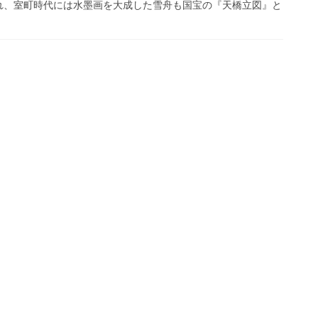
れ、室町時代には水墨画を大成した雪舟も国宝の『天橋立図』と