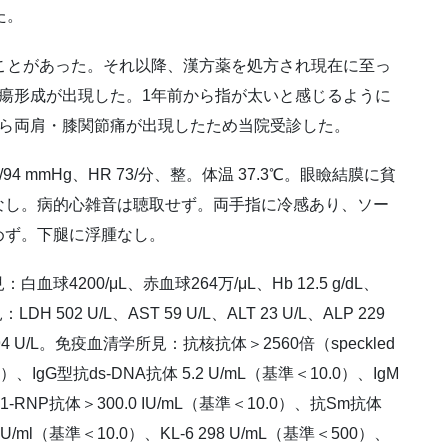
た。
ことがあった。それ以降、漢方薬を処方され現在に至っ
瘍形成が出現した。1年前から指が太いと感じるように
から両肩・膝関節痛が出現したため当院受診した。
8/94 mmHg、HR 73/分、整。体温 37.3℃。眼瞼結膜に貧
なし。病的心雑音は聴取せず。両手指に冷感あり、ソー
めず。下腿に浮腫なし。
4200/μL、赤血球264万/μL、Hb 12.5 g/dL、
H 502 U/L、AST 59 U/L、ALT 23 U/L、ALP 229
、CPK 794 U/L。免疫血清学所見：抗核抗体＞2560倍（speckled
.0）、IgG型抗ds-DNA抗体 5.2 U/mL（基準＜10.0）、IgM
1-RNP抗体＞300.0 IU/mL（基準＜10.0）、抗Sm抗体
0 U/ml（基準＜10.0）、KL-6 298 U/mL（基準＜500）、