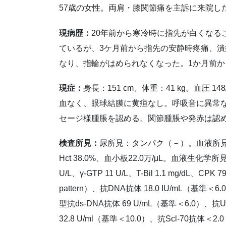
57歳の女性。両肩・膝関節痛を主訴に来院し
現病歴：
20年前から寒冷時に指先が白くなる
ているが、3ケ月前から指先の安静時疼痛、潰
なり、指輪がはめられなくなった。1か月前
現症：
身長：151 cm、体重：41 kg。血圧 14
血なく、眼球結膜に黄疸なし。呼吸音に異常
セージ様腫脹を認める。関節腫脹や発赤は認
検査所見：
尿所見：タンパク（－）。血液所見：白血球
Hct 38.0%、血小板22.0万/μL。血液生化学所見：LD
U/L、γ-GTP 11 U/L、T-Bil 1.1 mg/dL
pattern）、抗DNA抗体 18.0 IU/mL（基準＜6
型抗ds-DNA抗体 69 U/mL（基準＜6.0）、抗U
32.8 U/ml（基準＜10.0）、抗Scl-70抗体＜2.