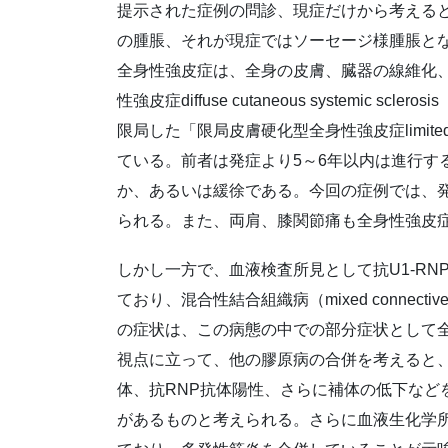
提示された症例の問診、現症だけから考えると
の腫脹、それが現症ではソーセージ様腫脹と
全身性強皮症は、全身の皮膚、臓器の線維化
性強皮症diffuse cutaneous systemic
限局した「限局皮膚硬化型全身性強皮症limited cuta
ている。前者は発症より5～6年以内は進行す
か、あるいは緩徐である。今回の症例では、発
られる。また、両肩、膝関節痛も全身性強皮
しかし一方で、血液検査所見として抗U1-RNP抗体
ており、混合性結合組織病（mixed connectiv
の症状は、この病態の中での部分症状として
視点に立って、他の膠原病の合併を考えると、ANA 1
体、抗RNP抗体陽性、さらに補体の低下など
があるものと考えられる。さらに血液生化学所