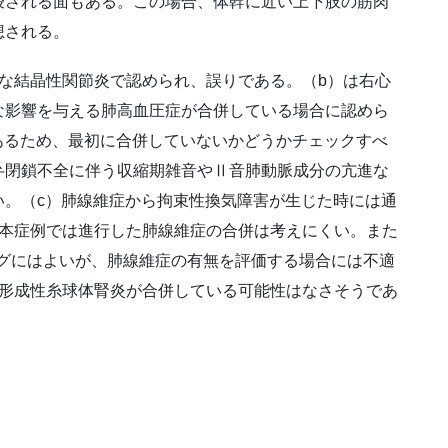
唆される面もある。この場合、体幹に近い上下肢の筋肉
想される。
な結晶性関節炎で認められ、誤りである。（b）は右心
な影響を与える肺高血圧症が合併している場合に認めら
あるため、最初に合併していないかどうかチェックすべ
弁閉鎖不全に伴う収縮期雑音やⅡ音肺動脈成分の亢進な
い。（c）肺線維症から拘束性換気障害が生じた時には通
ある本症例では進行した肺線維症の合併は考えにくい。また
ニングにはよいが、肺線維症の有無を評価する場合には不適
体形成性糸球体腎炎が合併している可能性はなさそうであ