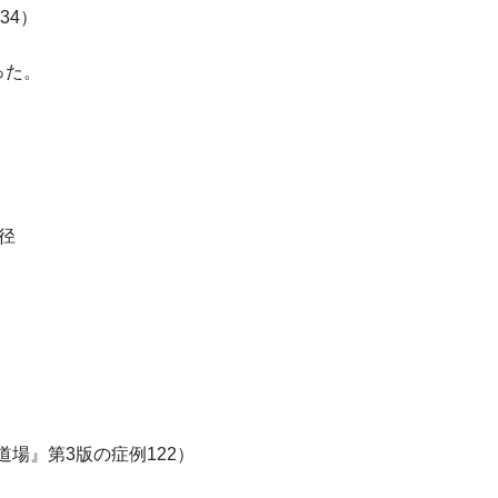
～34）
った。
径
道場』第3版の症例122）