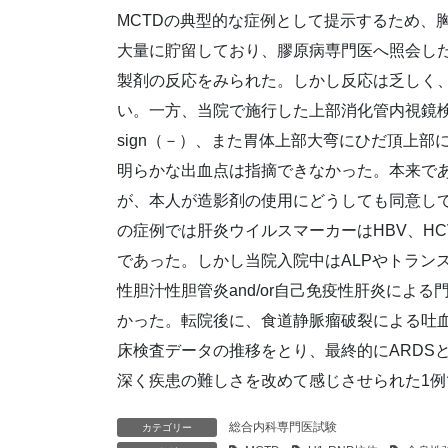
MCTDの典型的な症例として提示するため、
大量に貯留しており、膠原病専門医へ照会した
製剤の反応をみられた。しかし反応は乏しく、
い。一方、当院で施行した上部消化管内視鏡検査
sign（－）、また胃体上部大弯にひだ頂上
明らかな出血点は指摘できなかった。本来で
が、本人が造影剤の使用にどうしても同意し
の症例では肝炎ウイルスマーカーはHBV、HC
であった。しかし当院入院中はALPやトラン
性胆汁性胆管炎and/or自己免疫性肝炎によ
かった。転院後に、食道静脈瘤破裂による吐血
床検査データの推移をとり、最終的にARDS
深く疾患の難しさを改めて感じさせられた1例
総合内科専門医試験
カテゴリー