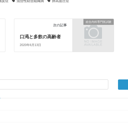
強皮症
混合性結合組織病
肺高血圧症
総合内科専門医試験
次の記事
口渇と多飲の高齢者
2020年6月13日