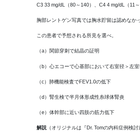
C3 33 mg/dL（80～140）、C4 4 mg/dL（11
胸部レントゲン写真では胸水貯留は認めなか
この患者で予想される所見を選べ。
（a）関節穿刺で結晶の証明
（b）心エコーで心基部において右室径＞左室
（c）肺機能検査でFEV1.0の低下
（d）腎生検で半月体形成性糸球体腎炎
（e）体幹部に近い四肢の筋力低下
解説
（オリジナルは『Dr. Tomの内科症例検討