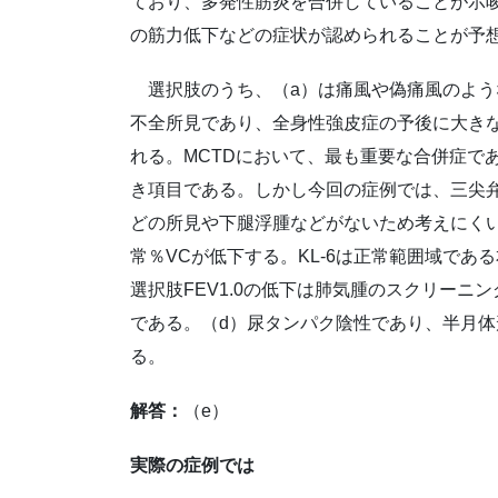
ており、多発性筋炎を合併していることが示
の筋力低下などの症状が認められることが予
選択肢のうち、（a）は痛風や偽痛風のよう
不全所見であり、全身性強皮症の予後に大き
れる。MCTDにおいて、最も重要な合併症で
き項目である。しかし今回の症例では、三尖
どの所見や下腿浮腫などがないため考えにく
常％VCが低下する。KL-6は正常範囲域で
選択肢FEV1.0の低下は肺気腫のスクリー
である。（d）尿タンパク陰性であり、半月
る。
解答：
（e）
実際の症例では