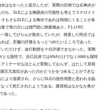
胸水はなかったと提示したが、実際の症例では右胸水が
のち、SLEによる胸膜炎の可能性も考えてステロイド
そもそもSLEによる胸水であれば両側にくることが多
で胃の方には噴門部に静脈瘤あり、F1 Lf RC
部に一致してびらんが散在していたが、検査した時点では
あれば、肝臓の評価をもっとつめたいところであった
ていただけず、血行動態を十分評価できなかった。実際
Vとも陰性で、自己抗体ではANAだけでなくAMAも陽性
スアミナーゼもほとんど変動しておらず、はたして原発
る門脈圧亢進症があったのかどうかをつめることができな
により急変され、さらにSLEの急性増悪と思われる臨
となって死亡されたようである。膠原病はなかなか奥が
であった。