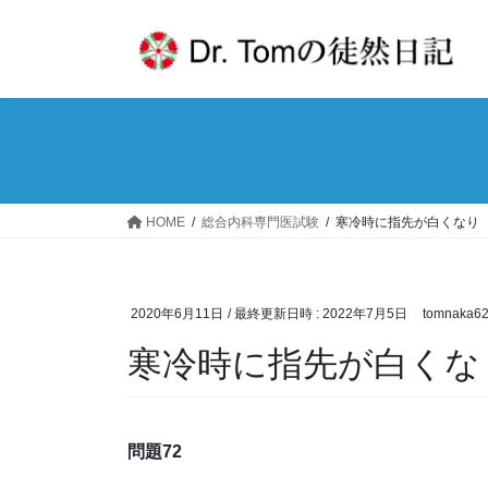
コ
ナ
ン
ビ
テ
ゲ
ン
ー
ツ
シ
へ
ョ
ス
ン
キ
に
ッ
移
HOME
総合内科専門医試験
寒冷時に指先が白くなり
プ
動
2020年6月11日
/ 最終更新日時 :
2022年7月5日
tomnaka6
寒冷時に指先が白くな
問題72