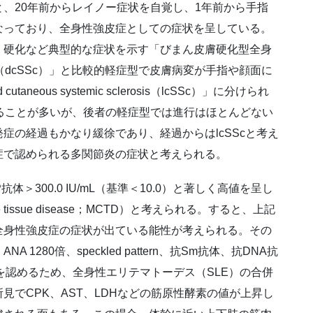
、20年前からレイノー症状を自覚し、1年前から手指
なっており、全身性強皮症としての症状を呈している。
、硬化など典型的な症状を示す「びまん皮膚硬化型全身
 sclerosis（dcSSc）」と比較的軽症型で皮膚病変が手指や顔面に
neous systemic sclerosis（lcSSc）」に分けられ
ることが多いが、後者の軽症型では進行はほとんどない
症の経過もかなり緩徐であり、経過からはlcSScと考え
症で認められる多関節炎の症状と考えられる。
＞300.0 IU/mL（基準＜10.0）と著しく高値を呈し
e tissue disease；MCTD）と考えられる。すると、上記
全身性強皮症の症状が出ている能性が考えられる。その
280倍、speckled pattern、抗Sm抗体、抗DNA抗
を認めるため、全身性エリテマトーデス（SLE）の合併
見でCPK、AST、LDHなどの筋原性酵素の値が上昇し